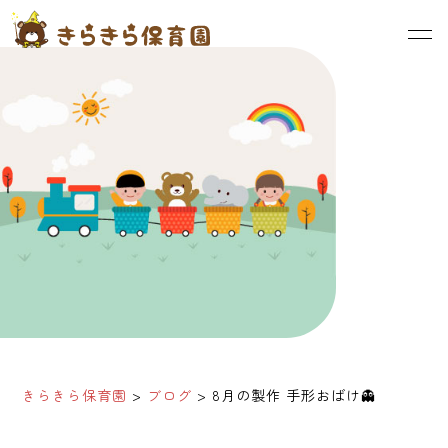
きらきら保育園
>
ブログ
>
8月の製作 手形おばけ👻